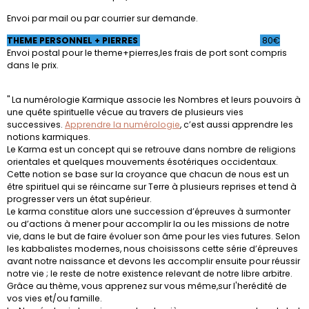
Envoi par mail ou par courrier sur demande.
THEME PERSONNEL + PIERRES
80€
Envoi postal pour le theme+pierres,les frais de port sont compris
dans le prix.
" La numérologie Karmique associe les Nombres et leurs pouvoirs à
une quête spirituelle vécue au travers de plusieurs vies
successives.
Apprendre la numérologie
, c’est aussi apprendre les
notions karmiques.
Le Karma est un concept qui se retrouve dans nombre de religions
orientales et quelques mouvements ésotériques occidentaux.
Cette notion se base sur la croyance que chacun de nous est un
être spirituel qui se réincarne sur Terre à plusieurs reprises et tend à
progresser vers un état supérieur.
Le karma constitue alors une succession d’épreuves à surmonter
ou d’actions à mener pour accomplir la ou les missions de notre
vie, dans le but de faire évoluer son âme pour les vies futures. Selon
les kabbalistes modernes, nous choisissons cette série d’épreuves
avant notre naissance et devons les accomplir ensuite pour réussir
notre vie ; le reste de notre existence relevant de notre libre arbitre.
Grâce au thème, vous apprenez sur vous même,sur l'herédité de
vos vies et/ou famille.