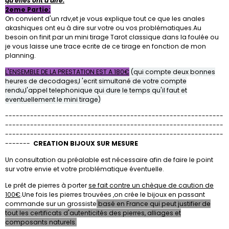
qu'elles ont à dire.
2eme Partie:
On convient d'un rdv,et je vous explique tout ce que les anales
akashiques ont eu à dire sur votre ou vos problématiques.Au
besoin on finit par un mini tirage Tarot classique dans la foulée ou
je vous laisse une trace ecrite de ce tirage en fonction de mon
planning.
L'ENSEMBLE DE LA PRESTATION EST A 180€
(qui compte deux bonnes
heures de decodages,l 'ecrit simultané de votre compte
rendu,l'appel telephonique qui dure le temps qu'il faut et
eventuellement le mini tirage)
-------------------------------------------------------------
-------------------------------------------------------------
-------------------------------------------------------------
-------
CREATION BIJOUX SUR MESURE
Un consultation au préalable est nécessaire afin de faire le point
sur votre envie et votre problématique éventuelle.
Le prêt de pierres à porter
se fait contre un chèque de caution de
100€
.Une fois les pierres trouvées ,on crée le bijoux en passant
commande sur un grossiste
basé en France qui peut justifier de
tout les certificats d'autenticités des pierres, alliages et
composants naturels.