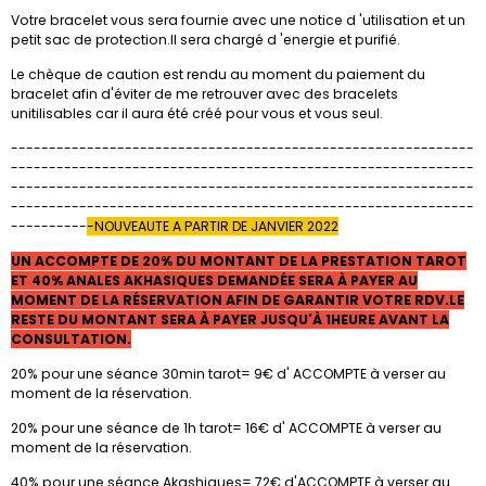
Votre bracelet vous sera fournie avec une notice d 'utilisation et un
petit sac de protection.Il sera chargé d 'energie et purifié.
Le chèque de caution est rendu au moment du paiement du
bracelet afin d'éviter de me retrouver avec des bracelets
unitilisables car il aura été créé pour vous et vous seul.
-------------------------------------------------------------
-------------------------------------------------------------
-------------------------------------------------------------
-------------------------------------------------------------
----------
-NOUVEAUTE A PARTIR DE JANVIER 2022
UN ACCOMPTE DE 20% DU MONTANT DE LA PRESTATION TAROT
ET 40% ANALES AKHASIQUES DEMANDÉE SERA À PAYER AU
MOMENT DE LA RÉSERVATION AFIN DE GARANTIR VOTRE RDV.LE
RESTE DU MONTANT SERA À PAYER JUSQU'À 1HEURE AVANT LA
CONSULTATION.
20% pour une séance 30min tarot= 9€ d' ACCOMPTE à verser au
moment de la réservation.
20% pour une séance de 1h tarot= 16€ d' ACCOMPTE à verser au
moment de la réservation.
40% pour une séance Akashiques= 72€ d'ACCOMPTE à verser au