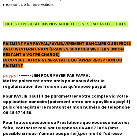
moment de la réservation.
TOUTES CONSULTATIONS NON ACQUITTÉES NE SERA PAS EFFECTUEES .
PAIEMENT PAR PAYPAL,PAYLIB,VIREMENT BANCAIRE OU ESPECES
AVEC WESTERN UNION (FRAIS EN SUS POUR WESTERN UNION
RESTANT A VOTRE CHARGE)
lA CONSULTATION NE SERA FAITE QU 'APRES RECEPTION DU
PAIEMENT
paypal
<-----LIEN POUR PAYER PAR PAYPAL
Mettre paiement entre amis pour vous éviter la
régularisation des frais en sus qu'impose paypal.
Pour PAYLIB il suffit de paramettrer votre compte via votre
application bancaire(paiement entre amis paylib ou paylif)
puis d'enregistrer le montant et mon numéro de telephone
06 48 67 14 56.
Pour toutes questions ou Prestations que vous souhaiteriez
faire, contactez moi par telephone 06 48 67 14 56 (sms
possible si nous n'aimez pas parler),par mail à l'adresse