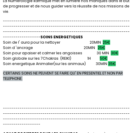
La Numérologie karmique met en lumière nos manques dans le but
de progresser et de nous guider vers la réussite de nos missions de
vie.
-------------------------------------------------------------
-------------------------------------------------------------
-------------------------------------------------------------
------------------
SOINS ENERGETIQUES
Soin de l' aura pour la nettoyer 20MIN
25€
Soin d 'ancrage 20MIN
25€
Soin pour apaiser et calmer les angoisses 30 MIN
30€
Soin globale sur les 7Chakras (REIKI) 1H
50€
Soin energetique Animalier(sur les animaux) 30MIN
35€
CERTAINS SOINS NE PEUVENT SE FAIRE QU' EN PRESENTIEL ET NON PAR
TELEPHONE.
-------------------------------------------------------------
-------------------------------------------------------------
-------------------------------------------------------------
------------------