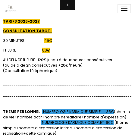
Tarifs
TARIFS 2026-2027
CONSULTATION TAROT
30 MINUTES
45€
1 HEURE
80€
AU DELA DE 1HEURE 120€ jusqu à deux heures consécutives
(au dela de 2h consécutives +20€/heure)
(Consultation téléphonique)
-------------------------------------------------------------
-------------------------------------------------------------
-------------------------------------------------------------
------------------
THEME PERSONNEL
NUMEROLOGIE KARMIQUE SIMPLE 35€
(chemin
de vie+nombre actif+nombre hereditaire+nombre d'expression)
NUMEROLOGIE KARMIQUE COMPLET 60€
(thème
simple+nombre d'expression intime +nombre d'expression de
realisation+dette karmique)