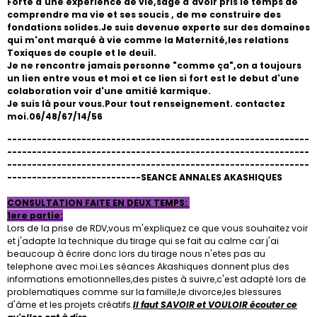
Forte d'une experience de vie,sage d'avoir pris le temps de
comprendre ma vie et ses soucis , de me construire des
fondations solides.Je suis devenue experte sur des domaines
qui m'ont marqué à vie comme la Maternité,les relations
Toxiques de couple et le deuil.
Je ne rencontre jamais personne "comme ça",on a toujours
un lien entre vous et moi et ce lien si fort est le debut d'une
colaboration voir d'une amitié karmique.
Je suis là pour vous.Pour tout renseignement.
contactez
moi.06/48/67/14/56
-------------------------------------------------------------
-------------------------------------------------------------
-------------------------------------------------------------
---------------------------SEANCE ANNALES AKASHIQUES
CONSULTATION FAITE EN DEUX TEMPS:
1ere partie:
Lors de la prise de RDV,vous m'expliquez ce que vous souhaitez voir
et j'adapte la technique du tirage qui se fait au calme car j'ai
beaucoup à écrire donc lors du tirage nous n'etes pas au
telephone avec moi.Les séances Akashiques donnent plus des
informations emotionnelles,des pistes à suivre,c'est adapté lors de
problematiques comme sur la famille,le divorce,les blessures
d'âme et les projets créatifs.
Il faut SAVOIR et VOULOIR écouter ce