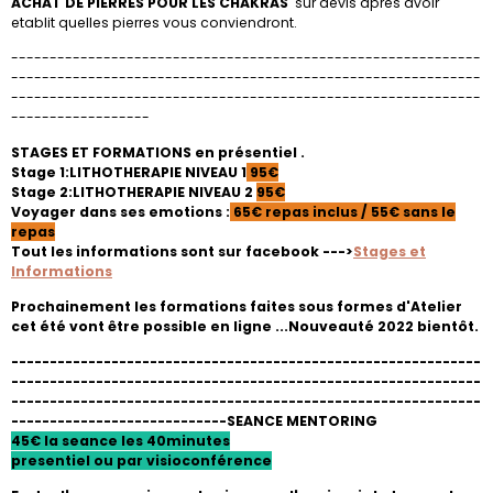
ACHAT DE PIERRES POUR LES CHAKRAS
sur devis après avoir
etablit quelles pierres vous conviendront.
-------------------------------------------------------------
-------------------------------------------------------------
-------------------------------------------------------------
------------------
STAGES ET FORMATIONS en présentiel .
Stage 1:LITHOTHERAPIE NIVEAU 1
95€
Stage 2:LITHOTHERAPIE NIVEAU 2
95€
Voyager dans ses emotions :
65€ repas inclus / 55€ sans le
repas
Tout les informations sont sur facebook --->
Stages et
Informations
Prochainement les formations faites sous formes d'Atelier
cet été vont être possible en ligne ...Nouveauté 2022 bientôt.
-------------------------------------------------------------
-------------------------------------------------------------
-------------------------------------------------------------
----------------------------SEANCE MENTORING
45€ la seance les 40minutes
presentiel ou par visioconférence