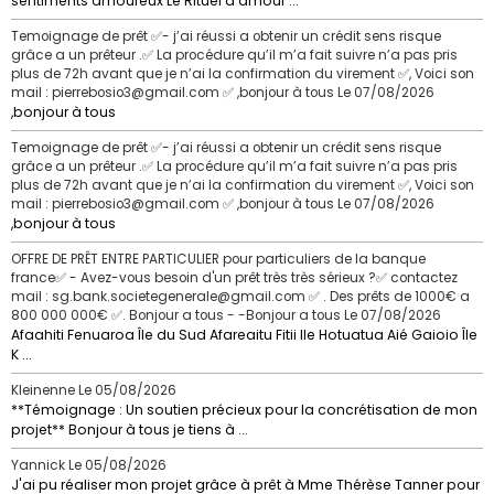
sentiments amoureux Le Rituel d'amour ...
Temoignage de prêt ✅- j’ai réussi a obtenir un crédit sens risque
grâce a un prêteur .✅ La procédure qu’il m’a fait suivre n’a pas pris
plus de 72h avant que je n’ai la confirmation du virement ✅, Voici son
mail : pierrebosio3@gmail.com ✅ ,bonjour à tous
Le 07/08/2026
,bonjour à tous
Temoignage de prêt ✅- j’ai réussi a obtenir un crédit sens risque
grâce a un prêteur .✅ La procédure qu’il m’a fait suivre n’a pas pris
plus de 72h avant que je n’ai la confirmation du virement ✅, Voici son
mail : pierrebosio3@gmail.com ✅ ,bonjour à tous
Le 07/08/2026
,bonjour à tous
OFFRE DE PRÊT ENTRE PARTICULIER pour particuliers de la banque
france✅ - Avez-vous besoin d'un prêt très très sérieux ?✅ contactez
mail : sg.bank.societegenerale@gmail.com ✅ . Des prêts de 1000€ a
800 000 000€ ✅. Bonjour a tous - -Bonjour a tous
Le 07/08/2026
Afaahiti Fenuaroa Île du Sud Afareaitu Fitii Ile Hotuatua Aié Gaioio Île
K ...
Kleinenne
Le 05/08/2026
**Témoignage : Un soutien précieux pour la concrétisation de mon
projet** Bonjour à tous je tiens à ...
Yannick
Le 05/08/2026
J'ai pu réaliser mon projet grâce à prêt à Mme Thérèse Tanner pour