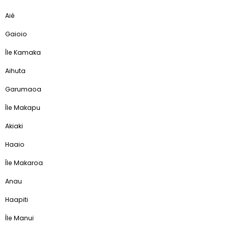
Aié
Gaioio
Île Kamaka
Aihuta
Garumaoa
Île Makapu
Akiaki
Haaio
Île Makaroa
Anau
Haapiti
Île Manui