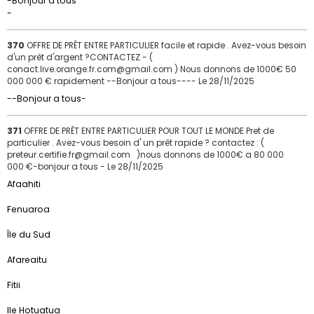
-Bonjour a tous
-
370
OFFRE DE PRÊT ENTRE PARTICULIER facile et rapide . Avez-vous besoin
d'un prêt d'argent ?CONTACTEZ - (
conact.live.orange.fr.com@gmail.com ) Nous donnons de 1000€ 50
000 000 € rapidement --Bonjour a tous----
Le 28/11/2025
--Bonjour a tous-
371
OFFRE DE PRÊT ENTRE PARTICULIER POUR TOUT LE MONDE Pret de
particulier . Avez-vous besoin d' un prêt rapide ? contactez : (
preteur.certifie.fr@gmail.com )nous donnons de 1000€ a 80 000
000 €-bonjour a tous -
Le 28/11/2025
Afaahiti
Fenuaroa
Île du Sud
Afareaitu
Fitii
Ile Hotuatua