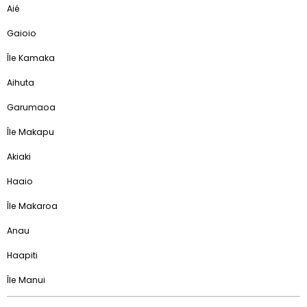
Aié
Gaioio
Île Kamaka
Aihuta
Garumaoa
Île Makapu
Akiaki
Haaio
Île Makaroa
Anau
Haapiti
Île Manui